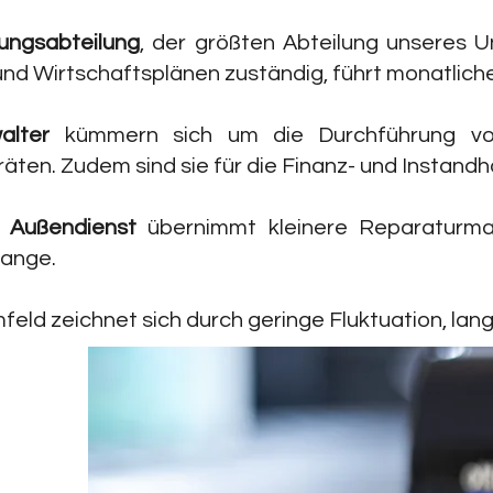
ungsabteilung
, der größten Abteilung unseres U
d Wirtschaftsplänen zuständig, führt monatlich
walter
kümmern sich um die Durchführung vo
äten. Zudem sind sie für die Finanz- und Instandh
e Außendienst
übernimmt kleinere Reparaturmaßn
lange.
feld zeichnet sich durch geringe Fluktuation, lan