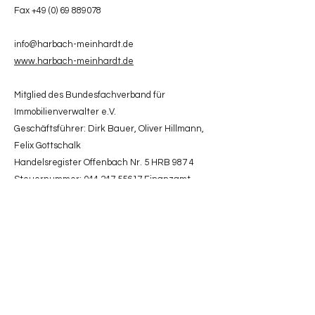
Fax
+49 (0) 69 889078
info@harbach-meinhardt.de
www.harbach-meinhardt.de
Mitglied des Bundesfachverband für
Immobilienverwalter e.V.
Geschäftsführer: Dirk Bauer, Oliver Hillmann,
Felix Gottschalk
Handelsregister Offenbach Nr. 5 HRB 987 4
Steuernummer: 044 247 55617 Finanzamt
Offenbach a.M.
Datenschutzerklärung
Bitte entnehmen Sie unsere aktuelle
Datenschutzerklärung
diesem Dokument
.